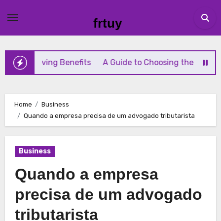
Skip
to
frtuy
content
y-Saving Benefits
A Guide to Choosing the Right Diaphr
Home
Business
Quando a empresa precisa de um advogado tributarista
Business
Quando a empresa
precisa de um advogado
tributarista